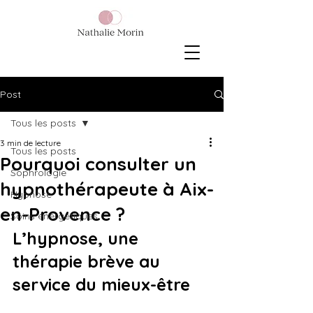
Post
Tous les posts
3 min de lecture
Tous les posts
Pourquoi consulter un
Sophrologie
hypnothérapeute à Aix-
Hypnose
en-Provence ?
Soins énergétiques
L’hypnose, une 
thérapie brève au 
service du mieux-être