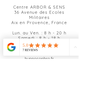
Centre ARBOR & SENS
36 Avenue des Ecoles
Militaires
Aix en Provence, France
Lun. au Ven. : 8 h - 20 h
Samedi : 8 h - 18 h
Tél :
06 81 63 03 91
Mail :
nathaliemorin@aix-
hypnosophro.fr